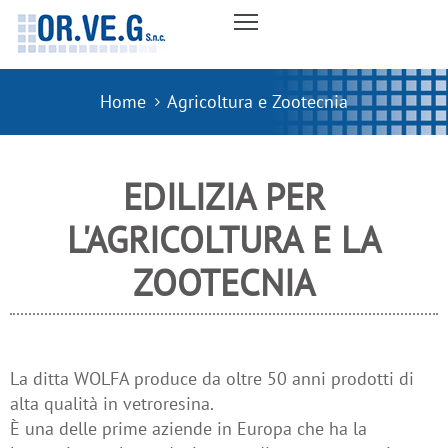
OCCHE
Home
Agricoltura e Zootecnia
UPO
INESTRE
EDILIZIA PER
L'AGRICOLTURA E LA
ANALI
ZOOTECNIA
RENAGGIO
CCESSORI
GRICOLTURA
La ditta WOLFA produce da oltre 50 anni prodotti di
alta qualità in vetroresina.
OOTECNIA
È una delle prime aziende in Europa che ha la