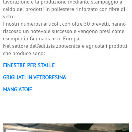
lavorazione e la produzione mediante stampaggio a
A
caldo dei prodotti in poliestere rinforzato con fibre di
OSTRA
vetro.
TORIA
I nostri numerosi articoli, con oltre 50 brevetti, hanno
riscosso un notevole successo e vengono presi come
ARTNER
esempio in Germania e in Europa.
Nel settore dell’edilizia zootecnica e agricola i prodotti
EALIZZAZIONI
che produce sono:
ONTATTI
FINESTRE PER STALLE
OWNLOAD
GRIGLIATI IN VETRORESINA
MANGIATOIE