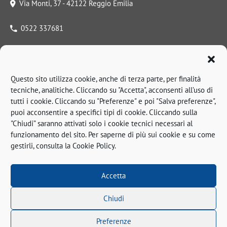
Via Monti, 37 - 42122 Reggio Emilia
0522 337681
Lun - Ven: 8:00-18:00
info@orveg.it
Questo sito utilizza cookie, anche di terza parte, per finalità
tecniche, analitiche. Cliccando su "Accetta", acconsenti all’uso di
tutti i cookie. Cliccando su "Preferenze" e poi "Salva preferenze",
La nostra storia
puoi acconsentire a specifici tipi di cookie. Cliccando sulla
"Chiudi” saranno attivati solo i cookie tecnici necessari al
Partner
funzionamento del sito. Per saperne di più sui cookie e su come
Realizzazioni
gestirli, consulta la Cookie Policy.
Contatti
COOKIE POLICY
Accetta
PRIVACY POLICY
© 2022 Credits: Sp3
Chiudi
Preferenze